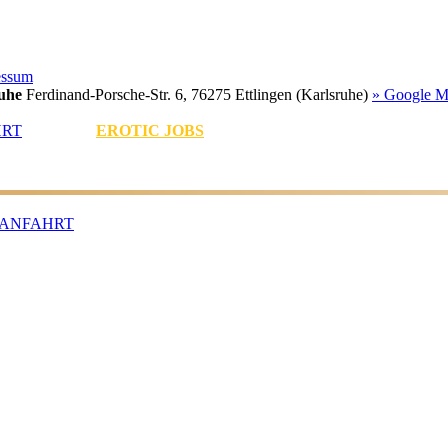
essum
uhe
Ferdinand-Porsche-Str. 6, 76275 Ettlingen (Karlsruhe)
» Google M
HRT
EROTIC JOBS
ANFAHRT