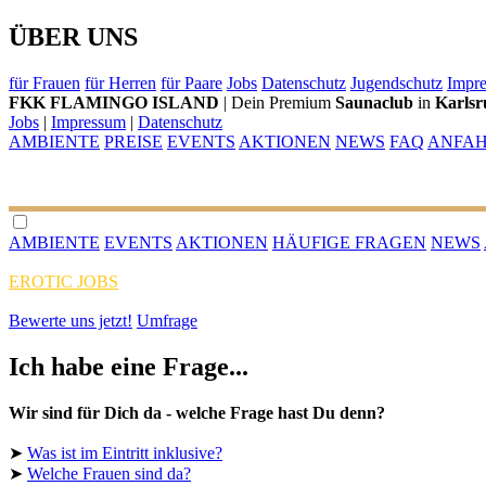
ÜBER UNS
für Frauen
für Herren
für Paare
Jobs
Datenschutz
Jugendschutz
Impr
FKK FLAMINGO ISLAND
| Dein Premium
Saunaclub
in
Karlsr
Jobs
|
Impressum
|
Datenschutz
AMBIENTE
PREISE
EVENTS
AKTIONEN
NEWS
FAQ
ANFA
AMBIENTE
EVENTS
AKTIONEN
HÄUFIGE FRAGEN
NEWS
EROTIC JOBS
Bewerte uns jetzt!
Umfrage
Ich habe eine Frage...
Wir sind für Dich da - welche Frage hast Du denn?
➤
Was ist im Eintritt inklusive?
➤
Welche Frauen sind da?