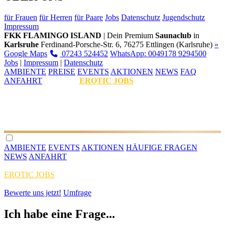
für Frauen
für Herren
für Paare
Jobs
Datenschutz
Jugendschutz
Impressum
FKK FLAMINGO ISLAND
| Dein Premium
Saunaclub
in
Karlsruhe
Ferdinand-Porsche-Str. 6, 76275 Ettlingen (Karlsruhe)
»
Google Maps
07243 524452
WhatsApp: 0049178 9294500
Jobs
|
Impressum
|
Datenschutz
AMBIENTE
PREISE
EVENTS
AKTIONEN
NEWS
FAQ
ANFAHRT
EROTIC JOBS
AMBIENTE
EVENTS
AKTIONEN
HÄUFIGE FRAGEN
NEWS
ANFAHRT
EROTIC JOBS
Bewerte uns jetzt!
Umfrage
Ich habe eine Frage...