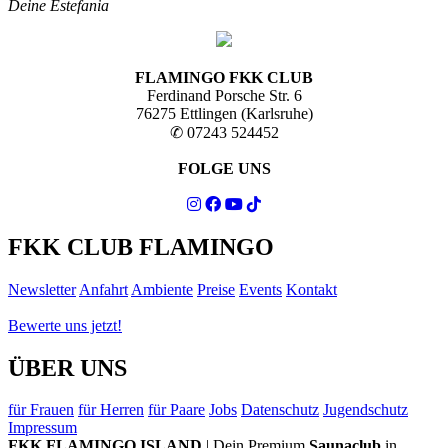
Deine Estefania
FLAMINGO FKK CLUB
Ferdinand Porsche Str. 6
76275 Ettlingen (Karlsruhe)
✆ 07243 524452
FOLGE UNS
FKK CLUB FLAMINGO
Newsletter
Anfahrt
Ambiente
Preise
Events
Kontakt
Bewerte uns jetzt!
ÜBER UNS
für Frauen
für Herren
für Paare
Jobs
Datenschutz
Jugendschutz
Impressum
FKK FLAMINGO ISLAND
| Dein Premium
Saunaclub
in