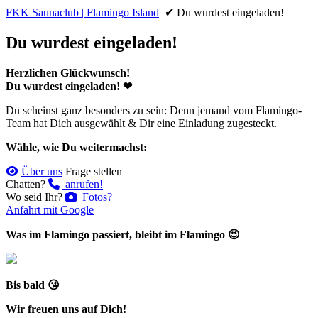
FKK Saunaclub | Flamingo Island
✔ Du wurdest eingeladen!
Du wurdest eingeladen!
Herzlichen Glückwunsch!
Du wurdest eingeladen! ❤
Du scheinst ganz besonders zu sein: Denn jemand vom Flamingo-
Team hat Dich ausgewählt & Dir eine Einladung zugesteckt.
Wähle, wie Du weitermachst:
Über uns
Frage stellen
Chatten?
anrufen!
Wo seid Ihr?
Fotos?
Anfahrt mit Google
Was im Flamingo passiert, bleibt im Flamingo 😉
Bis bald 😘
Wir freuen uns auf Dich!