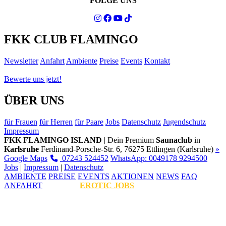
FOLGE UNS
FKK CLUB FLAMINGO
Newsletter
Anfahrt
Ambiente
Preise
Events
Kontakt
Bewerte uns jetzt!
ÜBER UNS
für Frauen
für Herren
für Paare
Jobs
Datenschutz
Jugendschutz
Impressum
FKK FLAMINGO ISLAND
| Dein Premium
Saunaclub
in
Karlsruhe
Ferdinand-Porsche-Str. 6, 76275 Ettlingen (Karlsruhe)
»
Google Maps
07243 524452
WhatsApp: 0049178 9294500
Jobs
|
Impressum
|
Datenschutz
AMBIENTE
PREISE
EVENTS
AKTIONEN
NEWS
FAQ
ANFAHRT
EROTIC JOBS