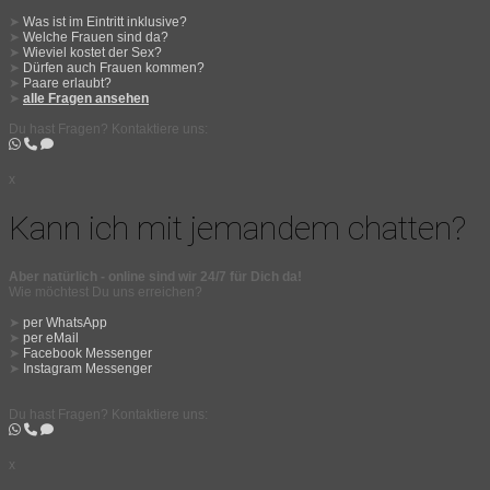
➤
Was ist im Eintritt inklusive?
➤
Welche Frauen sind da?
➤
Wieviel kostet der Sex?
➤
Dürfen auch Frauen kommen?
➤
Paare erlaubt?
➤
alle Fragen ansehen
Du hast Fragen? Kontaktiere uns:
x
Kann ich mit jemandem chatten?
Aber natürlich - online sind wir 24/7 für Dich da!
Wie möchtest Du uns erreichen?
➤
per WhatsApp
➤
per eMail
➤
Facebook Messenger
➤
Instagram Messenger
Du hast Fragen? Kontaktiere uns:
x