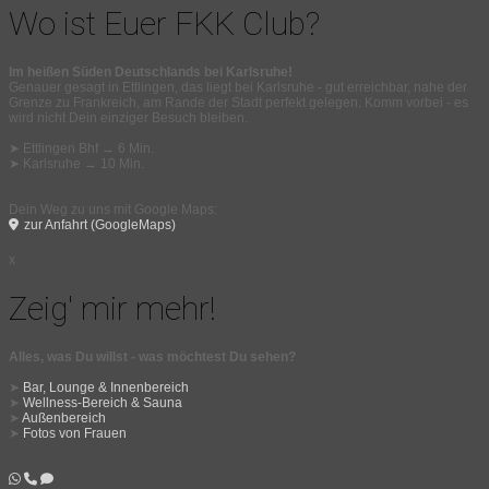
Wo ist Euer FKK Club?
Im heißen Süden Deutschlands bei Karlsruhe!
Genauer gesagt in Ettlingen, das liegt bei Karlsruhe - gut erreichbar, nahe der
Grenze zu Frankreich, am Rande der Stadt perfekt gelegen. Komm vorbei - es
wird nicht Dein einziger Besuch bleiben.
➤ Ettlingen Bhf → 6 Min.
➤ Karlsruhe → 10 Min.
Dein Weg zu uns mit Google Maps:
zur Anfahrt (GoogleMaps)
x
Zeig' mir mehr!
Alles, was Du willst - was möchtest Du sehen?
➤
Bar, Lounge & Innenbereich
➤
Wellness-Bereich & Sauna
➤
Außenbereich
➤
Fotos von Frauen