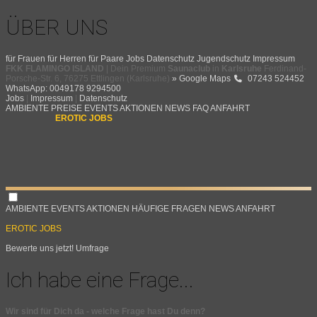
ÜBER UNS
für Frauen
für Herren
für Paare
Jobs
Datenschutz
Jugendschutz
Impressum
FKK FLAMINGO ISLAND
| Dein Premium
Saunaclub
in
Karlsruhe
Ferdinand-
Porsche-Str. 6, 76275 Ettlingen (Karlsruhe)
» Google Maps
07243 524452
WhatsApp: 0049178 9294500
Jobs
|
Impressum
|
Datenschutz
AMBIENTE
PREISE
EVENTS
AKTIONEN
NEWS
FAQ
ANFAHRT
EROTIC JOBS
AMBIENTE
EVENTS
AKTIONEN
HÄUFIGE FRAGEN
NEWS
ANFAHRT
EROTIC JOBS
Bewerte uns jetzt!
Umfrage
Ich habe eine Frage...
Wir sind für Dich da - welche Frage hast Du denn?