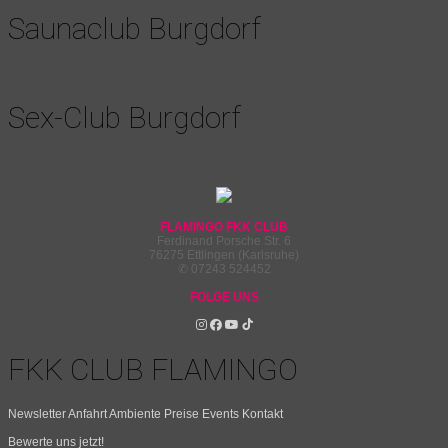
Saunaclub Burgdorf
Sex-Club Burgdorf
FLAMINGO FKK CLUB
Ferdinand Porsche Str. 6
76275 Ettlingen (Karlsruhe)
✆ 07243 524452
FOLGE UNS
FKK CLUB FLAMINGO
Newsletter
Anfahrt
Ambiente
Preise
Events
Kontakt
Bewerte uns jetzt!