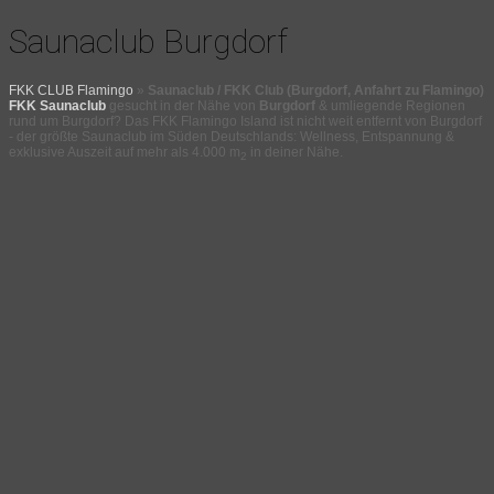
Saunaclub Burgdorf
FKK CLUB Flamingo
»
Saunaclub / FKK Club (Burgdorf, Anfahrt zu Flamingo)
FKK Saunaclub
gesucht in der Nähe von
Burgdorf
& umliegende Regionen
rund um Burgdorf? Das FKK Flamingo Island ist nicht weit entfernt von Burgdorf
- der größte Saunaclub im Süden Deutschlands: Wellness, Entspannung &
exklusive Auszeit auf mehr als 4.000 m
in deiner Nähe.
2