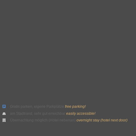
Gratis parken, eigene Parkplätze
free parking!
am Stadtrand, sehr gut erreichbar
easily accessible!
Übernachtung möglich (Hotel nebenan)
overnight stay (hotel next door)