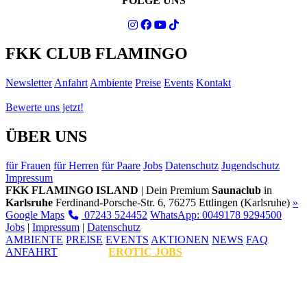
FOLGE UNS
FKK CLUB FLAMINGO
Newsletter
Anfahrt
Ambiente
Preise
Events
Kontakt
Bewerte uns jetzt!
ÜBER UNS
für Frauen
für Herren
für Paare
Jobs
Datenschutz
Jugendschutz
Impressum
FKK FLAMINGO ISLAND
| Dein Premium
Saunaclub
in
Karlsruhe
Ferdinand-Porsche-Str. 6, 76275 Ettlingen (Karlsruhe)
»
Google Maps
07243 524452
WhatsApp: 0049178 9294500
Jobs
|
Impressum
|
Datenschutz
AMBIENTE
PREISE
EVENTS
AKTIONEN
NEWS
FAQ
ANFAHRT
EROTIC JOBS