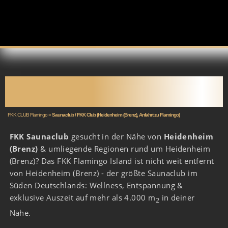
SAUNACLUB HEIDENHEIM
(BRENZ)
FKK CLUB Flamingo
»
Saunaclub / FKK Club (Heidenheim (Brenz), Anfahrt zu Flamingo)
FKK Saunaclub
gesucht in der Nähe von
Heidenheim
(Brenz)
& umliegende Regionen rund um Heidenheim
(Brenz)? Das FKK Flamingo Island ist nicht weit entfernt
von Heidenheim (Brenz) - der größte Saunaclub im
Süden Deutschlands: Wellness, Entspannung &
exklusive Auszeit auf mehr als 4.000 m
in deiner
2
Nähe.