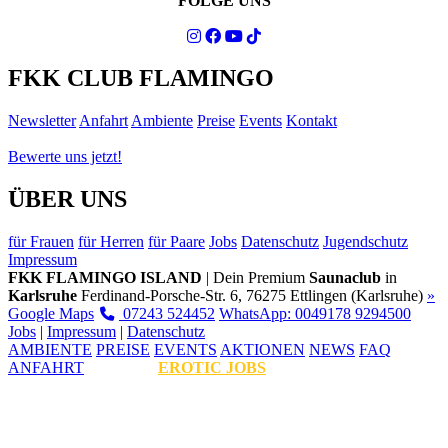
FOLGE UNS
FKK CLUB FLAMINGO
Newsletter
Anfahrt
Ambiente
Preise
Events
Kontakt
Bewerte uns jetzt!
ÜBER UNS
für Frauen
für Herren
für Paare
Jobs
Datenschutz
Jugendschutz
Impressum
FKK FLAMINGO ISLAND
| Dein Premium
Saunaclub
in
Karlsruhe
Ferdinand-Porsche-Str. 6, 76275 Ettlingen (Karlsruhe)
»
Google Maps
07243 524452
WhatsApp: 0049178 9294500
Jobs
|
Impressum
|
Datenschutz
AMBIENTE
PREISE
EVENTS
AKTIONEN
NEWS
FAQ
ANFAHRT
EROTIC JOBS