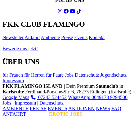
FOLGE UNS
FKK CLUB FLAMINGO
Newsletter
Anfahrt
Ambiente
Preise
Events
Kontakt
Bewerte uns jetzt!
ÜBER UNS
für Frauen
für Herren
für Paare
Jobs
Datenschutz
Jugendschutz
Impressum
FKK FLAMINGO ISLAND
| Dein Premium
Saunaclub
in
Karlsruhe
Ferdinand-Porsche-Str. 6, 76275 Ettlingen (Karlsruhe)
»
Google Maps
07243 524452
WhatsApp: 0049178 9294500
Jobs
|
Impressum
|
Datenschutz
AMBIENTE
PREISE
EVENTS
AKTIONEN
NEWS
FAQ
ANFAHRT
EROTIC JOBS