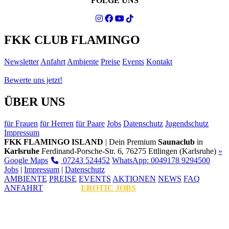
FOLGE UNS
FKK CLUB FLAMINGO
Newsletter
Anfahrt
Ambiente
Preise
Events
Kontakt
Bewerte uns jetzt!
ÜBER UNS
für Frauen
für Herren
für Paare
Jobs
Datenschutz
Jugendschutz
Impressum
FKK FLAMINGO ISLAND
| Dein Premium
Saunaclub
in
Karlsruhe
Ferdinand-Porsche-Str. 6, 76275 Ettlingen (Karlsruhe)
»
Google Maps
07243 524452
WhatsApp: 0049178 9294500
Jobs
|
Impressum
|
Datenschutz
AMBIENTE
PREISE
EVENTS
AKTIONEN
NEWS
FAQ
ANFAHRT
EROTIC JOBS