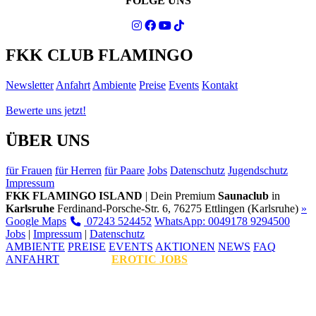
FOLGE UNS
FKK CLUB FLAMINGO
Newsletter
Anfahrt
Ambiente
Preise
Events
Kontakt
Bewerte uns jetzt!
ÜBER UNS
für Frauen
für Herren
für Paare
Jobs
Datenschutz
Jugendschutz
Impressum
FKK FLAMINGO ISLAND
| Dein Premium
Saunaclub
in
Karlsruhe
Ferdinand-Porsche-Str. 6, 76275 Ettlingen (Karlsruhe)
»
Google Maps
07243 524452
WhatsApp: 0049178 9294500
Jobs
|
Impressum
|
Datenschutz
AMBIENTE
PREISE
EVENTS
AKTIONEN
NEWS
FAQ
ANFAHRT
EROTIC JOBS