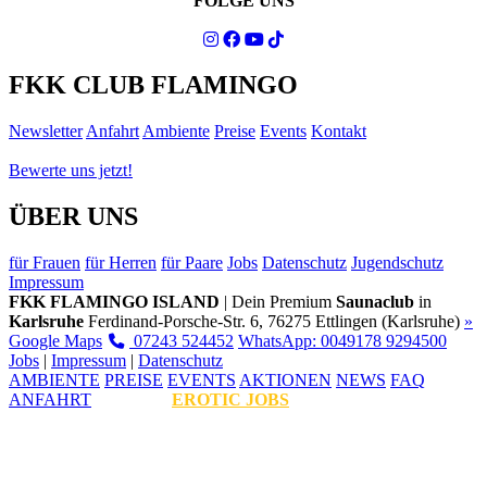
FOLGE UNS
FKK CLUB FLAMINGO
Newsletter
Anfahrt
Ambiente
Preise
Events
Kontakt
Bewerte uns jetzt!
ÜBER UNS
für Frauen
für Herren
für Paare
Jobs
Datenschutz
Jugendschutz
Impressum
FKK FLAMINGO ISLAND
| Dein Premium
Saunaclub
in
Karlsruhe
Ferdinand-Porsche-Str. 6, 76275 Ettlingen (Karlsruhe)
»
Google Maps
07243 524452
WhatsApp: 0049178 9294500
Jobs
|
Impressum
|
Datenschutz
AMBIENTE
PREISE
EVENTS
AKTIONEN
NEWS
FAQ
ANFAHRT
EROTIC JOBS