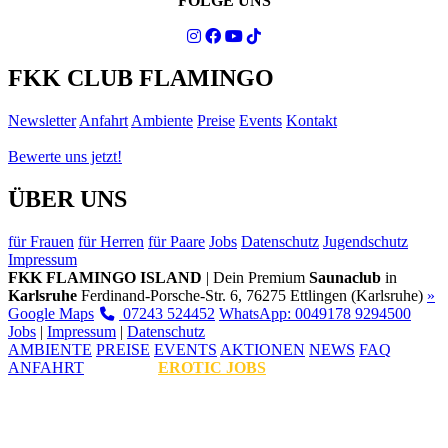
FOLGE UNS
FKK CLUB FLAMINGO
Newsletter
Anfahrt
Ambiente
Preise
Events
Kontakt
Bewerte uns jetzt!
ÜBER UNS
für Frauen
für Herren
für Paare
Jobs
Datenschutz
Jugendschutz
Impressum
FKK FLAMINGO ISLAND
| Dein Premium
Saunaclub
in
Karlsruhe
Ferdinand-Porsche-Str. 6, 76275 Ettlingen (Karlsruhe)
»
Google Maps
07243 524452
WhatsApp: 0049178 9294500
Jobs
|
Impressum
|
Datenschutz
AMBIENTE
PREISE
EVENTS
AKTIONEN
NEWS
FAQ
ANFAHRT
EROTIC JOBS