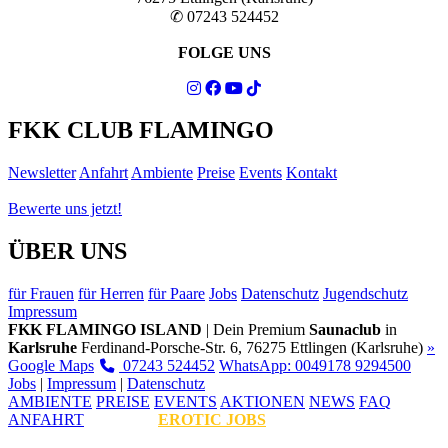
✆ 07243 524452
FOLGE UNS
FKK CLUB FLAMINGO
Newsletter
Anfahrt
Ambiente
Preise
Events
Kontakt
Bewerte uns jetzt!
ÜBER UNS
für Frauen
für Herren
für Paare
Jobs
Datenschutz
Jugendschutz
Impressum
FKK FLAMINGO ISLAND
| Dein Premium
Saunaclub
in
Karlsruhe
Ferdinand-Porsche-Str. 6, 76275 Ettlingen (Karlsruhe)
»
Google Maps
07243 524452
WhatsApp: 0049178 9294500
Jobs
|
Impressum
|
Datenschutz
AMBIENTE
PREISE
EVENTS
AKTIONEN
NEWS
FAQ
ANFAHRT
EROTIC JOBS