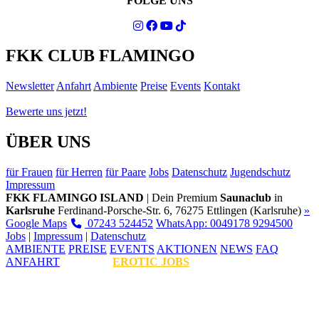
FOLGE UNS
FKK CLUB FLAMINGO
Newsletter
Anfahrt
Ambiente
Preise
Events
Kontakt
Bewerte uns jetzt!
ÜBER UNS
für Frauen
für Herren
für Paare
Jobs
Datenschutz
Jugendschutz
Impressum
FKK FLAMINGO ISLAND
| Dein Premium
Saunaclub
in
Karlsruhe
Ferdinand-Porsche-Str. 6, 76275 Ettlingen (Karlsruhe)
»
Google Maps
07243 524452
WhatsApp: 0049178 9294500
Jobs
|
Impressum
|
Datenschutz
AMBIENTE
PREISE
EVENTS
AKTIONEN
NEWS
FAQ
ANFAHRT
EROTIC JOBS