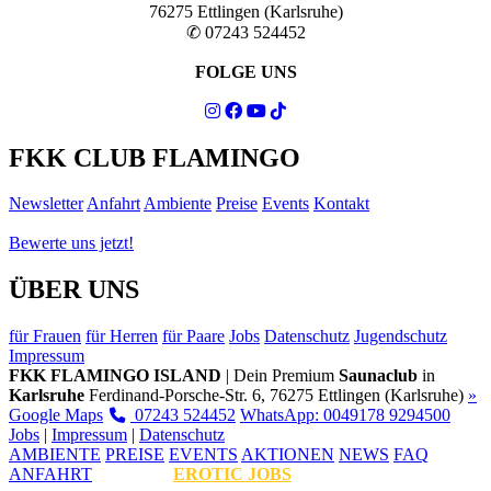
76275 Ettlingen (Karlsruhe)
✆ 07243 524452
FOLGE UNS
FKK CLUB FLAMINGO
Newsletter
Anfahrt
Ambiente
Preise
Events
Kontakt
Bewerte uns jetzt!
ÜBER UNS
für Frauen
für Herren
für Paare
Jobs
Datenschutz
Jugendschutz
Impressum
FKK FLAMINGO ISLAND
| Dein Premium
Saunaclub
in
Karlsruhe
Ferdinand-Porsche-Str. 6, 76275 Ettlingen (Karlsruhe)
»
Google Maps
07243 524452
WhatsApp: 0049178 9294500
Jobs
|
Impressum
|
Datenschutz
AMBIENTE
PREISE
EVENTS
AKTIONEN
NEWS
FAQ
ANFAHRT
EROTIC JOBS