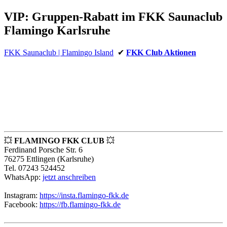
VIP: Gruppen-Rabatt im FKK Saunaclub
Flamingo Karlsruhe
FKK Saunaclub | Flamingo Island
✔
FKK Club Aktionen
💥
FLAMINGO FKK CLUB
💥
Ferdinand Porsche Str. 6
76275 Ettlingen (Karlsruhe)
Tel. 07243 524452
WhatsApp:
jetzt anschreiben
Instagram:
https://insta.flamingo-fkk.de
Facebook:
https://fb.flamingo-fkk.de