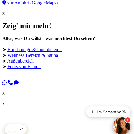
zur Anfahrt (GoogleMaps)
x
Zeig' mir mehr!
Alles, was Du willst - was möchtest Du sehen?
➤
Bar, Lounge & Innenbereich
➤
Wellness-Bereich & Sauna
➤
Außenbereich
➤
Fotos von Frauen
x
x
Hi! I'm Samantha 👋
1