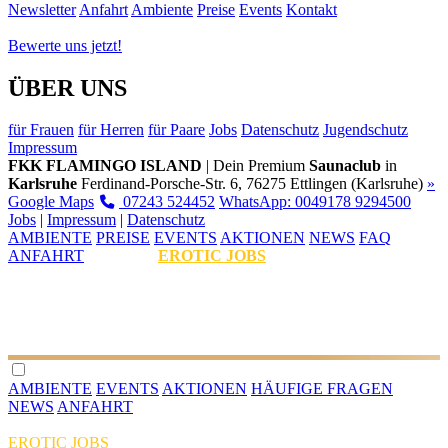
Newsletter
Anfahrt
Ambiente
Preise
Events
Kontakt
Bewerte uns jetzt!
ÜBER UNS
für Frauen
für Herren
für Paare
Jobs
Datenschutz
Jugendschutz
Impressum
FKK FLAMINGO ISLAND
| Dein Premium
Saunaclub
in
Karlsruhe
Ferdinand-Porsche-Str. 6, 76275 Ettlingen (Karlsruhe)
»
Google Maps
07243 524452
WhatsApp: 0049178 9294500
Jobs
|
Impressum
|
Datenschutz
AMBIENTE
PREISE
EVENTS
AKTIONEN
NEWS
FAQ
ANFAHRT
EROTIC JOBS
AMBIENTE
EVENTS
AKTIONEN
HÄUFIGE FRAGEN
NEWS
ANFAHRT
EROTIC JOBS