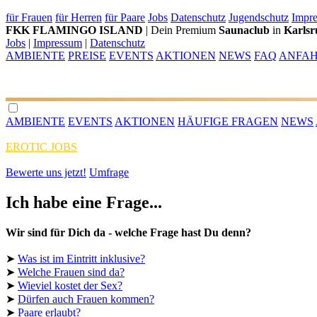
für Frauen
für Herren
für Paare
Jobs
Datenschutz
Jugendschutz
Impr
FKK FLAMINGO ISLAND
| Dein Premium
Saunaclub
in
Karlsr
Jobs
|
Impressum
|
Datenschutz
AMBIENTE
PREISE
EVENTS
AKTIONEN
NEWS
FAQ
ANFA
AMBIENTE
EVENTS
AKTIONEN
HÄUFIGE FRAGEN
NEWS
EROTIC JOBS
Bewerte uns jetzt!
Umfrage
Ich habe eine Frage...
Wir sind für Dich da - welche Frage hast Du denn?
➤
Was ist im Eintritt inklusive?
➤
Welche Frauen sind da?
➤
Wieviel kostet der Sex?
➤
Dürfen auch Frauen kommen?
➤
Paare erlaubt?