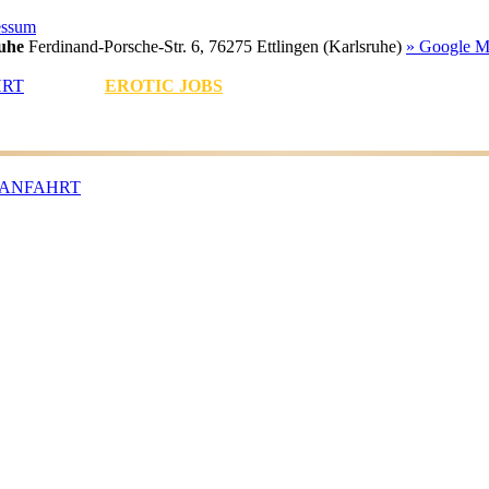
essum
uhe
Ferdinand-Porsche-Str. 6, 76275 Ettlingen (Karlsruhe)
» Google M
HRT
EROTIC JOBS
ANFAHRT