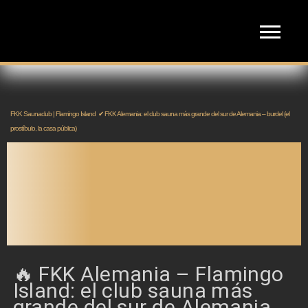
FKK Saunaclub | Flamingo Island
✔ FKK Alemania: el club sauna más grande del sur de Alemania – burdel (el
prostíbulo, la casa pública)
FKK ALEMANIA: EL CLUB
SAUNA MÁS GRANDE DEL
SUR DE ALEMANIA –
BURDEL (EL PROSTÍBULO,
LA CASA PÚBLICA)
🔥 FKK Alemania – Flamingo
Island: el club sauna más
grande del sur de Alemania