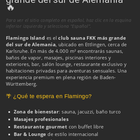
🔥
Para ver el sitio completo en español, haz clic en la esquina
inferior izquierda y selecciona “Español”.
Flamingo Island
es el
club sauna FKK más grande
del sur de Alemania
, ubicado en Ettlingen, cerca de
Karlsruhe. En más de 4.000 m² encontrarás saunas,
baños de vapor, masajes, piscinas interiores y
exteriores, bar, salón lounge, restaurante exclusivo y
habitaciones privadas para aventuras sensuales. Una
experiencia premium en plena región de Baden-
Württemberg.
🌴 ¿Qué te espera en Flamingo?
Zona de bienestar
: sauna, jacuzzi, baño turco
Masajes profesionales
Restaurante gourmet
con buffet libre
Bar & Lounge
de estilo internacional