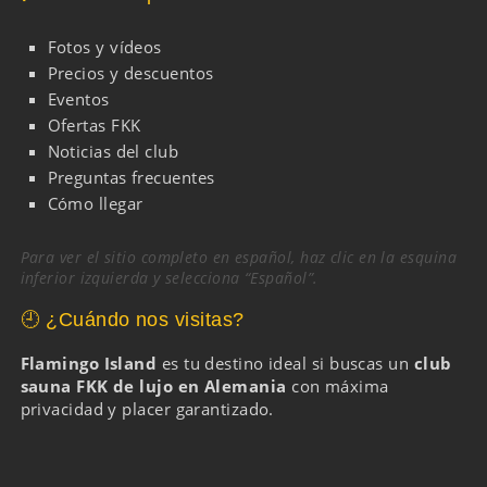
Fotos y vídeos
Precios y descuentos
Eventos
Ofertas FKK
Noticias del club
Preguntas frecuentes
Cómo llegar
Para ver el sitio completo en español, haz clic en la esquina
inferior izquierda y selecciona “Español”.
🕘 ¿Cuándo nos visitas?
Flamingo Island
es tu destino ideal si buscas un
club
sauna FKK de lujo en Alemania
con máxima
privacidad y placer garantizado.