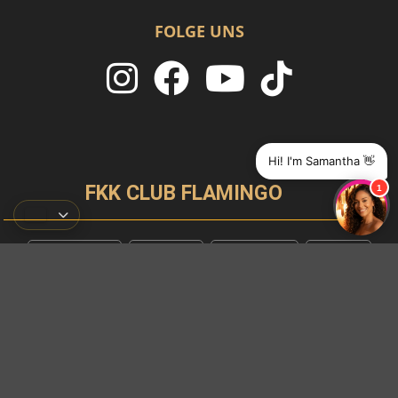
FOLGE UNS
Hi! I'm Samantha 👋
FKK CLUB FLAMINGO
1
Newsletter
Anfahrt
Ambiente
Preise
Events
Kontakt
Bewerte uns jetzt!