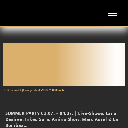
SUMMER PARTY 03.07. +
04.07. | LIVE-SHOWS: LANA
DESIREE, INKED SARA,
AMINA SHOW, MARC AUREL
& LA BOMBAA
FKK Saunaclub | Flamingo Island
✔
FKK CLUB Events
SUMMER PARTY 03.07. + 04.07. | Live-Shows: Lana
Desiree, Inked Sara, Amina Show, Marc Aurel & La
Bombaa…