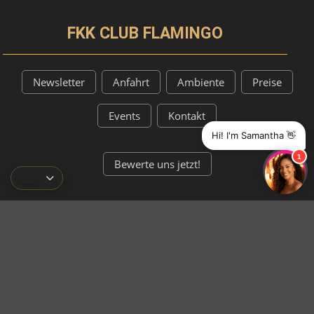
FKK CLUB FLAMINGO
Newsletter
Anfahrt
Ambiente
Preise
Events
Kontakt
Hi! I'm Samantha 👋
1
Bewerte uns jetzt!
ÜBER UNS
für Frauen
für Herren
für Paare
Jobs