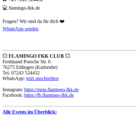
💻 flamingo-fkk.de
Fragen? Wir sind da für dich ❤️
WhatsApp senden
💥
FLAMINGO FKK CLUB
💥
Ferdinand Porsche Str. 6
76275 Ettlingen (Karlsruhe)
Tel. 07243 524452
WhatsApp:
jetzt anschreiben
Instagram:
https://insta.flamingo-fkk.de
Facebook:
https://fb.flamingo-fkk.de
Alle Events im Überblick: