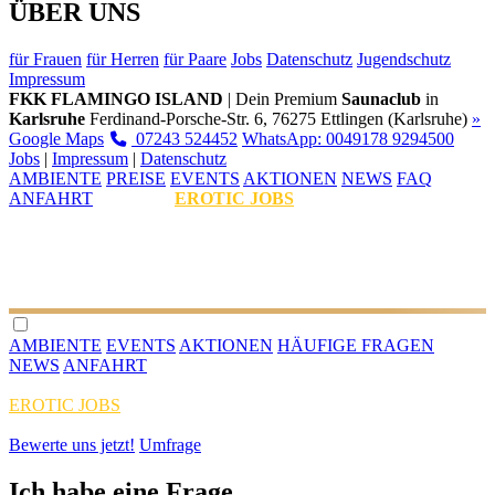
ÜBER UNS
für Frauen
für Herren
für Paare
Jobs
Datenschutz
Jugendschutz
Impressum
FKK FLAMINGO ISLAND
| Dein Premium
Saunaclub
in
Karlsruhe
Ferdinand-Porsche-Str. 6, 76275 Ettlingen (Karlsruhe)
»
Google Maps
07243 524452
WhatsApp: 0049178 9294500
Jobs
|
Impressum
|
Datenschutz
AMBIENTE
PREISE
EVENTS
AKTIONEN
NEWS
FAQ
ANFAHRT
EROTIC JOBS
AMBIENTE
EVENTS
AKTIONEN
HÄUFIGE FRAGEN
NEWS
ANFAHRT
EROTIC JOBS
Bewerte uns jetzt!
Umfrage
Ich habe eine Frage...