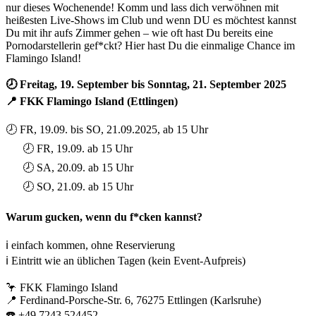
nur dieses Wochenende! Komm und lass dich verwöhnen mit
heißesten Live-Shows im Club und wenn DU es möchtest kannst
Du mit ihr aufs Zimmer gehen – wie oft hast Du bereits eine
Pornodarstellerin gef*ckt? Hier hast Du die einmalige Chance im
Flamingo Island!
🕗 Freitag, 19. September bis Sonntag, 21. September 2025
📍 FKK Flamingo Island (Ettlingen)
⠀⠀
🕗 FR, 19.09. bis SO, 21.09.2025, ab 15 Uhr
⠀⠀🕗 FR, 19.09. ab 15 Uhr
⠀⠀🕗 SA, 20.09. ab 15 Uhr
⠀⠀🕗 SO, 21.09. ab 15 Uhr
⠀⠀
Warum gucken, wenn du f*cken kannst?
⠀⠀
ℹ️ einfach kommen, ohne Reservierung
ℹ️ Eintritt wie an üblichen Tagen (kein Event-Aufpreis)
⠀⠀
🦩 FKK Flamingo Island
📍 Ferdinand-Porsche-Str. 6, 76275 Ettlingen (Karlsruhe)
☎️ +49 7243 524452