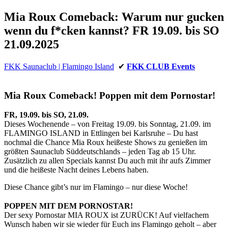
Mia Roux Comeback: Warum nur gucken
wenn du f*cken kannst? FR 19.09. bis SO
21.09.2025
FKK Saunaclub | Flamingo Island
✔
FKK CLUB Events
Mia Roux Comeback! Poppen mit dem Pornostar!
FR, 19.09. bis SO, 21.09.
Dieses Wochenende – von Freitag 19.09. bis Sonntag, 21.09. im
FLAMINGO ISLAND in Ettlingen bei Karlsruhe – Du hast
nochmal die Chance Mia Roux heißeste Shows zu genießen im
größten Saunaclub Süddeutschlands – jeden Tag ab 15 Uhr.
Zusätzlich zu allen Specials kannst Du auch mit ihr aufs Zimmer
und die heißeste Nacht deines Lebens haben.
Diese Chance gibt’s nur im Flamingo – nur diese Woche!
⠀⠀
POPPEN MIT DEM PORNOSTAR!
Der sexy Pornostar MIA ROUX ist ZURÜCK! Auf vielfachem
Wunsch haben wir sie wieder für Euch ins Flamingo geholt – aber