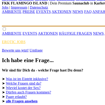
FKK FLAMINGO ISLAND
| Dein Premium
Saunaclub
in
Karlsr
Jobs
|
Impressum
|
Datenschutz
AMBIENTE
PREISE
EVENTS
AKTIONEN
NEWS
FAQ
ANFA
AMBIENTE
EVENTS
AKTIONEN
HÄUFIGE FRAGEN
NEWS
EROTIC JOBS
Bewerte uns jetzt!
Umfrage
Ich habe eine Frage...
Wir sind für Dich da - welche Frage hast Du denn?
➤
Was ist im Eintritt inklusive?
➤
Welche Frauen sind da?
➤
Wieviel kostet der Sex?
➤
Dürfen auch Frauen kommen?
➤
Paare erlaubt?
➤
alle Fragen ansehen