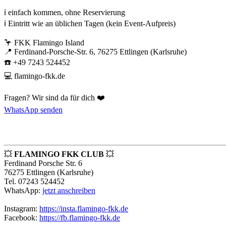
⠀⠀
ℹ️ einfach kommen, ohne Reservierung
ℹ️ Eintritt wie an üblichen Tagen (kein Event-Aufpreis)
⠀⠀
🦩 FKK Flamingo Island
📍 Ferdinand-Porsche-Str. 6, 76275 Ettlingen (Karlsruhe)
☎️ +49 7243 524452
💻 flamingo-fkk.de
Fragen? Wir sind da für dich ❤️
WhatsApp senden
💥
FLAMINGO FKK CLUB
💥
Ferdinand Porsche Str. 6
76275 Ettlingen (Karlsruhe)
Tel. 07243 524452
WhatsApp:
jetzt anschreiben
Instagram:
https://insta.flamingo-fkk.de
Facebook:
https://fb.flamingo-fkk.de