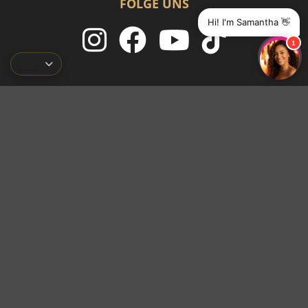
FOLGE UNS
Hi! I'm Samantha 👋
1
FKK CLUB FLAMINGO
Newsletter
Anfahrt
Ambiente
Preise
Events
Kontakt
Bewerte uns jetzt!