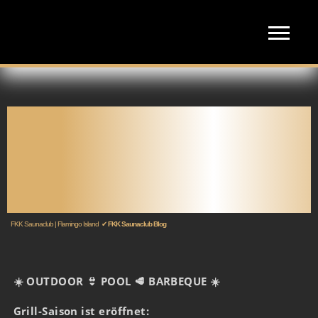
OUTDOOR:
AUSSENBEREICH G
EÖFFNET, POOL, GRILLEN B
EI SCHÖNEM WETTER & F
KK POOL
FKK Saunaclub | Flamingo Island
✔
FKK Saunaclub Blog
☀️ OUTDOOR 👙 POOL 🥩 BARBEQUE ☀️
⠀⠀⠀
Grill-Saison ist eröffnet: