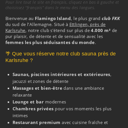
Pour lire tout le site en français, cliquez en bas à gauche et
choisissez “français” dans le menu des langues.
Bienvenue au
Flamingo Island
, le plus grand
club FKK
du sud de l’Allemagne. Situé à
Ettlingen, près de
Karlsruhe
, notre club s’étend sur plus de
4.000 m²
de
pur plaisir, de détente et de sensualité avec les
femmes les plus séduisantes du monde
.
🌴 Que vous réserve notre club sauna près de
Karlsruhe ?
Saunas, piscines intérieures et extérieures
,
jacuzzi et zones de détente
Massages et bien-être
dans une ambiance
relaxante
Lounge et bar
modernes
Chambres privées
pour vos moments les plus
intimes
Restaurant premium
avec cuisine fraîche et