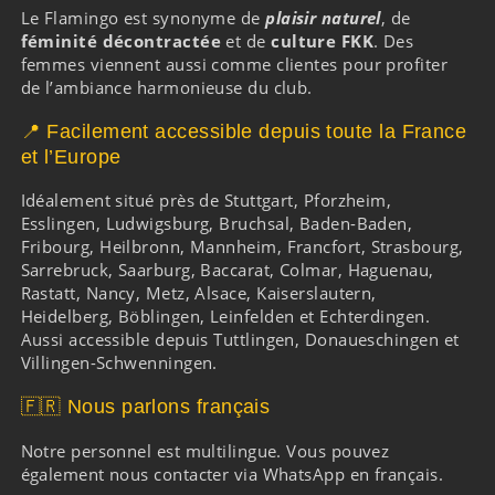
Le Flamingo est synonyme de
plaisir naturel
, de
féminité décontractée
et de
culture FKK
. Des
femmes viennent aussi comme clientes pour profiter
de l’ambiance harmonieuse du club.
📍 Facilement accessible depuis toute la France
et l’Europe
Idéalement situé près de
Stuttgart
,
Pforzheim
,
Esslingen
,
Ludwigsburg
,
Bruchsal
,
Baden-Baden
,
Fribourg
,
Heilbronn
,
Mannheim
,
Francfort
,
Strasbourg
,
Sarrebruck
,
Saarburg
,
Baccarat
,
Colmar
,
Haguenau
,
Rastatt
,
Nancy
,
Metz
,
Alsace
,
Kaiserslautern
,
Heidelberg
,
Böblingen
,
Leinfelden
et
Echterdingen
.
Aussi accessible depuis
Tuttlingen
,
Donaueschingen
et
Villingen-Schwenningen
.
🇫🇷 Nous parlons français
Notre personnel est multilingue. Vous pouvez
également nous
contacter via WhatsApp
en français.