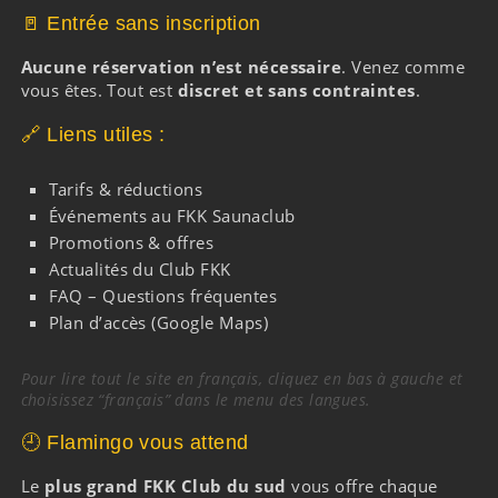
🚪 Entrée sans inscription
Aucune réservation n’est nécessaire
. Venez comme
vous êtes. Tout est
discret et sans contraintes
.
🔗 Liens utiles :
Tarifs & réductions
Événements au FKK Saunaclub
Promotions & offres
Actualités du Club FKK
FAQ – Questions fréquentes
Plan d’accès (Google Maps)
Pour lire tout le site en français, cliquez en bas à gauche et
choisissez “français” dans le menu des langues.
🕘 Flamingo vous attend
Le
plus grand FKK Club du sud
vous offre chaque