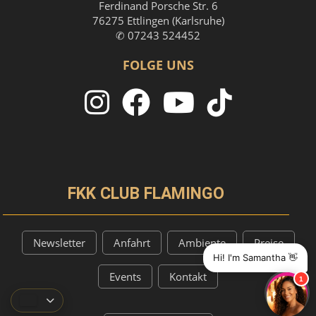
Ferdinand Porsche Str. 6
76275 Ettlingen (Karlsruhe)
✆ 07243 524452
FOLGE UNS
FKK CLUB FLAMINGO
Newsletter
Anfahrt
Ambiente
Preise
Hi! I'm Samantha 👋
Events
Kontakt
1